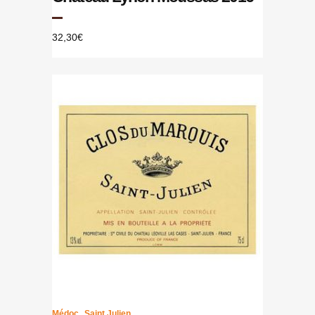
32,30
€
,
Médoc
Saint Julien