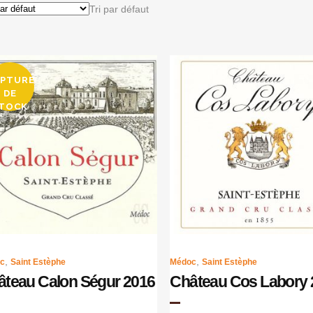
Tri par défaut
PTURE
DE
TOCK
,
,
c
Saint Estèphe
Médoc
Saint Estèphe
âteau Calon Ségur 2016
Château Cos Labory 