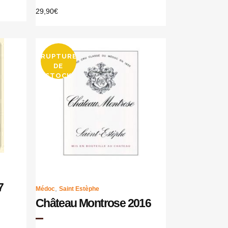
29,90
€
RUPTURE
DE
STOCK
7
,
Médoc
Saint Estèphe
Château Montrose 2016