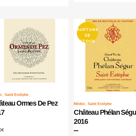
RUPTURE
DE
STOCK
,
c
Saint Estèphe
âteau Ormes De Pez
,
Médoc
Saint Estèphe
17
Château Phélan Ségu
2016
0
€