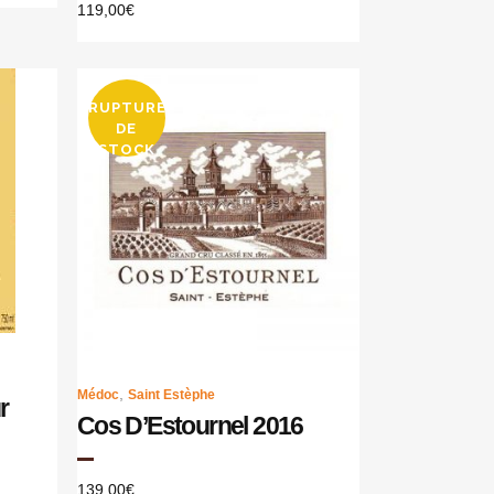
119,00
€
RUPTURE
DE
STOCK
,
Médoc
Saint Estèphe
r
Cos D’Estournel 2016
139,00
€