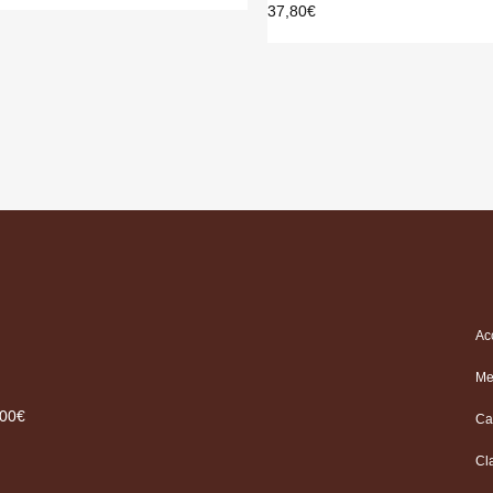
37,80
€
Ac
Me
.00€
Ca
Cl