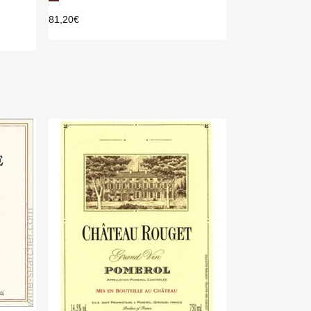
81,20
€