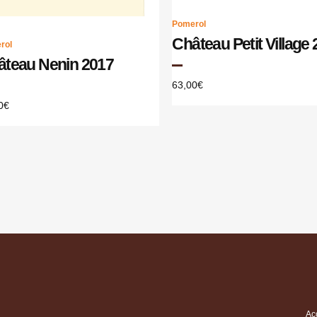
Pomerol
Château Petit Village
rol
âteau Nenin 2017
63,00
€
0
€
Ac