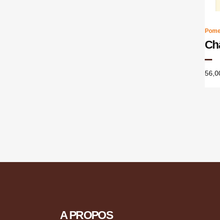
Pome
Ch
56,0
A PROPOS