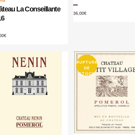
rol
teau La Conseillante
36,00
€
16
00
€
RUPTURE
DE
STOCK