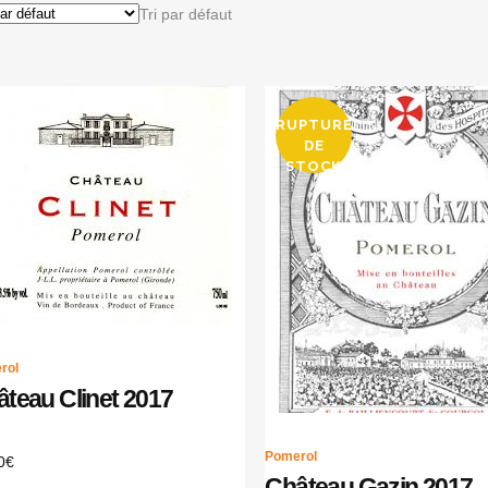
Tri par défaut
RUPTURE
DE
STOCK
rol
teau Clinet 2017
Pomerol
0
€
Château Gazin 2017