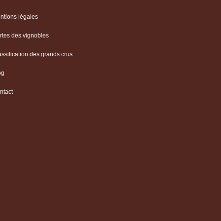
ntions légales
rtes des vignobles
assification des grands crus
og
ntact