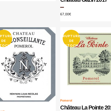
67,00
€
PTURE
RUPTURE
DE
DE
TOCK
STOCK
Pomerol
Château La Pointe 20