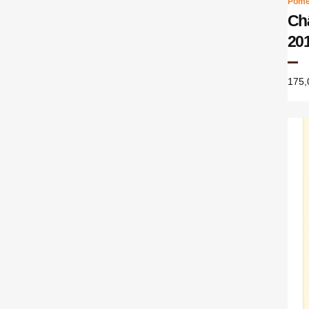
Pome
Châ
20
175,