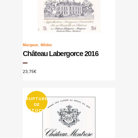
,
Margaux
Médoc
Château Labergorce 2016
23,75
€
RUPTURE
DE
STOCK